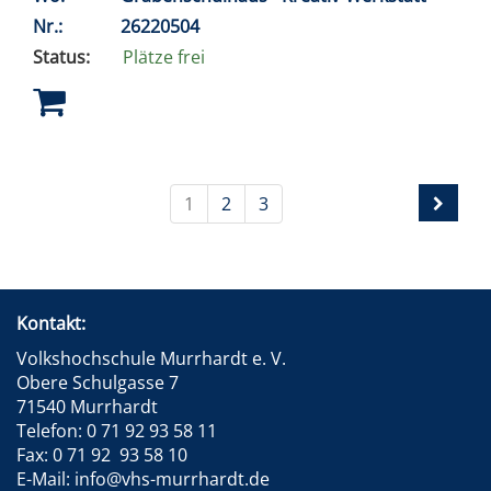
Nr.:
26220504
Status:
Plätze frei
1
2
3
Kontakt:
Volkshochschule Murrhardt e. V.
Obere Schulgasse 7
71540 Murrhardt
Telefon: 0 71 92 93 58 11
Fax: 0 71 92 93 58 10
E-Mail: info@vhs-murrhardt.de