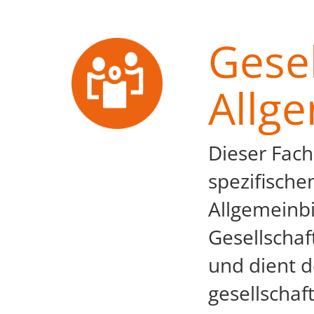
Gesel
Allg
Dieser Fach
spezifische
Allgemeinb
Gesellschaf
und dient d
gesellschaf