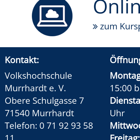
Onli
zum Kurs
Kontakt:
Öffnung
Volkshochschule
Montag
Murrhardt e. V.
15:00 b
Obere Schulgasse 7
Diensta
71540 Murrhardt
Uhr
Telefon: 0 71 92 93 58
Mittwo
11
Freitag: