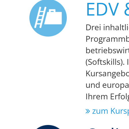
EDV 
Drei inhalt
Programmbe
betriebswir
(Softskills)
Kursangebot
und europaw
Ihrem Erfol
zum Kurs